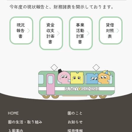
今年度の現状報告と、財務諸表を開示しております。
現況
資金
事業
貸借
報告
収支
活動
対照
書
計画
計算
表
書
書
HOME
園のこと
園の生活・取り組み
お知らせ
入園案内
採用情報